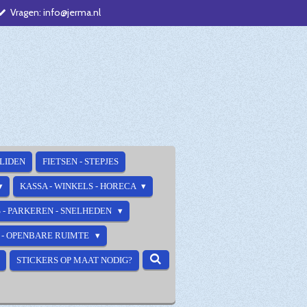
Vragen: info@jerma.nl
ALIDEN
FIETSEN - STEPJES
KASSA - WINKELS - HORECA
 - PARKEREN - SNELHEDEN
E - OPENBARE RUIMTE
STICKERS OP MAAT NODIG?