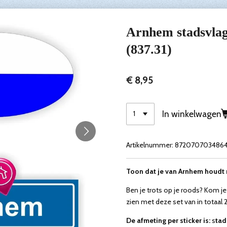
Arnhem stadsvlag 
(837.31)
€ 8,95
In winkelwagen
Artikelnummer:
872070703486
Toon dat je van Arnhem
houdt 
Ben je trots op je roods? Kom je
zien met deze set van in totaal 2
De afmeting per sticker is:
s
tad