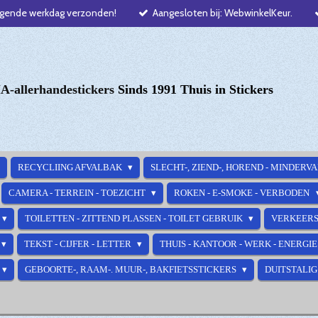
lgende werkdag verzonden!
Aangesloten bij: WebwinkelKeur.
-allerhandestickers
Sinds 1991 Thuis in Stickers
RECYCLIING AFVALBAK
SLECHT-, ZIEND-, HOREND - MINDERV
CAMERA - TERREIN - TOEZICHT
ROKEN - E-SMOKE - VERBODEN
TOILETTEN - ZITTEND PLASSEN - TOILET GEBRUIK
VERKEERS
TEKST - CIJFER - LETTER
THUIS - KANTOOR - WERK - ENERGI
GEBOORTE-, RAAM-. MUUR-, BAKFIETSSTICKERS
DUITSTALIG