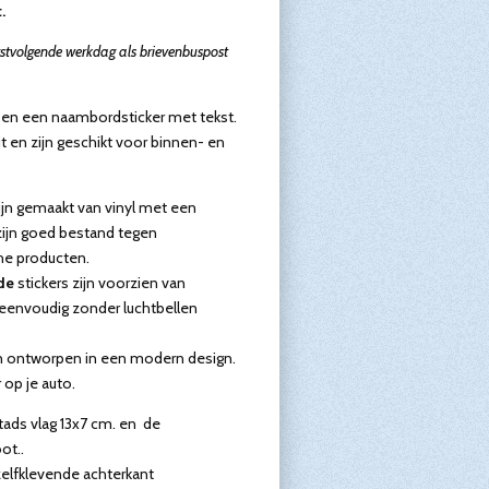
.
rstvolgende werkdag als brievenbuspost
en een naambordsticker met tekst.
it en zijn geschikt voor binnen- en
zijn gemaakt van vinyl met een
zijn goed bestand tegen
e producten.
de
stickers zijn voorzien van
 eenvoudig zonder luchtbellen
jn ontworpen in een modern design.
 op je auto.
tads vlag 13x7 cm. en de
ot..
 zelfklevende achterkant