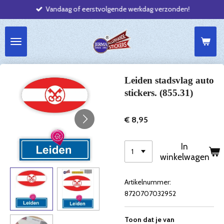
Vandaag of eerstvolgende werkdag verzonden!
Ga
direct
naar
de
hoofdinhoud
Leiden stadsvlag auto
stickers. (855.31)
€ 8,95
In
winkelwagen
Artikelnummer:
8720707032952
Toon dat je van