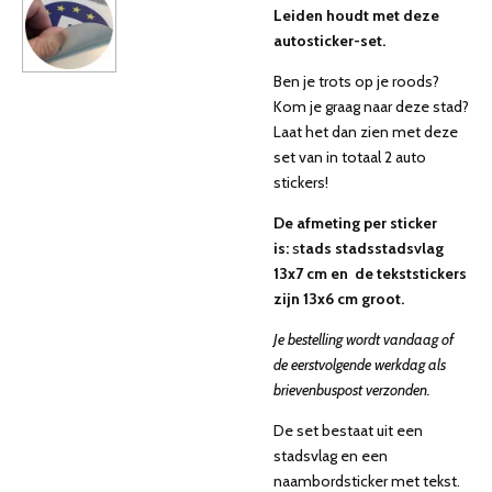
Leiden
houdt met deze
autosticker-set.
Ben je trots op je roods?
Kom je graag naar deze stad?
Laat het dan zien met deze
set van in totaal 2 auto
stickers!
De afmeting per sticker
is:
s
tads stadsstadsvlag
13x7 cm en de tekststickers
zijn 13x6 cm groot.
Je bestelling wordt vandaag of
de eerstvolgende werkdag als
brievenbuspost verzonden.
De set bestaat uit een
stadsvlag
en een
naambordsticker met tekst.