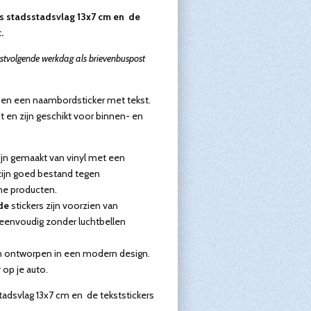
s stadsstadsvlag 13x7 cm en de
.
rstvolgende werkdag als brievenbuspost
en een naambordsticker met tekst.
it en zijn geschikt voor binnen- en
zijn gemaakt van vinyl met een
zijn goed bestand tegen
e producten.
de
stickers zijn voorzien van
 eenvoudig zonder luchtbellen
jn ontworpen in een modern design.
 op je auto.
tadsvlag 13x7 cm en de tekststickers