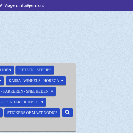
Vragen: info@jerma.nl
ALIDEN
FIETSEN - STEPJES
KASSA - WINKELS - HORECA
 - PARKEREN - SNELHEDEN
E - OPENBARE RUIMTE
STICKERS OP MAAT NODIG?