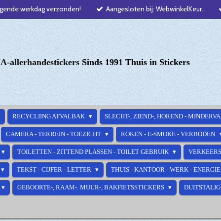
lgende werkdag verzonden!
Aangesloten bij: WebwinkelKeur.
-allerhandestickers
Sinds 1991 Thuis in Stickers
RECYCLIING AFVALBAK
SLECHT-, ZIEND-, HOREND - MINDERV
CAMERA - TERREIN - TOEZICHT
ROKEN - E-SMOKE - VERBODEN
TOILETTEN - ZITTEND PLASSEN - TOILET GEBRUIK
VERKEERS
TEKST - CIJFER - LETTER
THUIS - KANTOOR - WERK - ENERGI
GEBOORTE-, RAAM-. MUUR-, BAKFIETSSTICKERS
DUITSTALIG