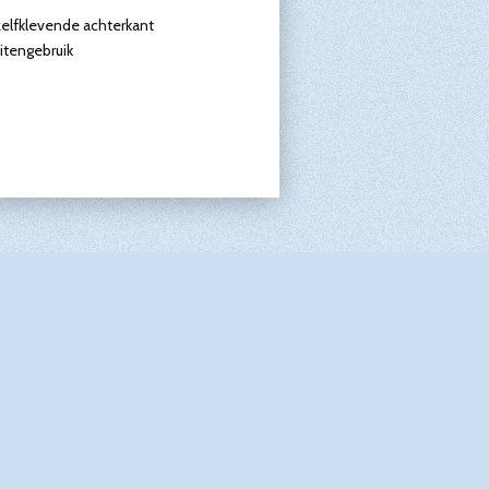
 zelfklevende achterkant
itengebruik