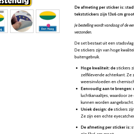
De afmeting per sticker is:
s
tad
tekststickers zijn 13x6 cm groot
Je bestelling wordt vandaag of de ee
verzonden.
De set bestaat uit een stadsvlag
De stickers zijn van hoge kwalite
buitengebruik.
Hoge kwaliteit: de
stickers 
zelfklevende achterkant. Ze 
weersinvloeden en chemisch
Eenvoudig aan te brengen: 
luchtkanaaltjes, waardoor ze
kunnen worden aangebracht.
Uniek design: de
stickers zi
Ze zijn een echte eyecatcher
De afmeting per sticker is:
s
zijn 13x6 cm groot.