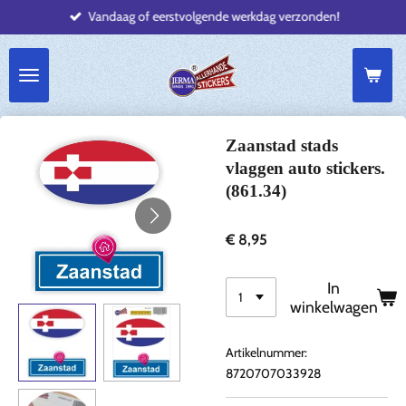
Vandaag of eerstvolgende werkdag verzonden!
Ga
direct
naar
de
hoofdinhoud
Zaanstad stads
vlaggen auto stickers.
(861.34)
€ 8,95
In
winkelwagen
Artikelnummer:
8720707033928