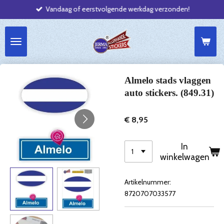
Vandaag of eerstvolgende werkdag verzonden!
Ga
direct
naar
de
hoofdinhoud
Almelo stads vlaggen
auto stickers. (849.31)
€ 8,95
In
winkelwagen
Artikelnummer:
8720707033577