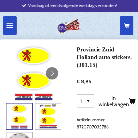
Vandaag of eerstvolgende werkdag verzonden!
Ga
direct
naar
de
hoofdinhoud
Provincie Zuid
Holland auto stickers.
(301.15)
€ 8,95
In
winkelwagen
Artikelnummer:
8720707035786