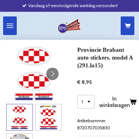
Vandaag of eerstvolgende werkdag verzonden!
Ga
direct
naar
de
hoofdinhoud
Provincie Brabant
auto stickers. model A
(291.la15)
€ 8,95
In
winkelwagen
Artikelnummer:
8720707035830