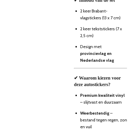
✔ Inhoud van de set
2 keer Brabant-
vlagstickers (13 x 7 cm)
2 keer tekststickers (7 x
2,5 cm)
Design met
provincievlag en
Nederlandse vlag
✔ Waarom kiezen voor
deze autostickers?
Premium kwaliteit vinyl
– slijtvast en duurzaam
Weerbestendig
–
bestand tegen regen, zon
en vuil