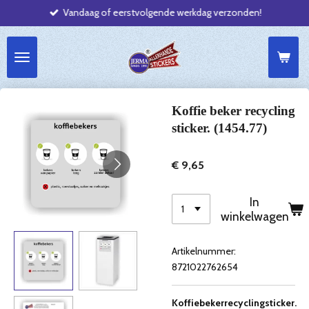
Vandaag of eerstvolgende werkdag verzonden!
Ga
direct
naar
de
hoofdinhoud
Koffie beker recycling
sticker. (1454.77)
€ 9,65
In
winkelwagen
Artikelnummer:
8721022762654
Koffiebekerrecyclingsticker.