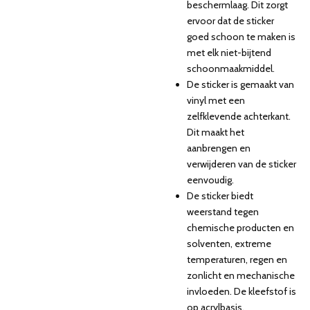
beschermlaag. Dit zorgt
ervoor dat de sticker
goed schoon te maken is
met elk niet-bijtend
schoonmaakmiddel.
De sticker is gemaakt van
vinyl met een
zelfklevende achterkant.
Dit maakt het
aanbrengen en
verwijderen van de sticker
eenvoudig.
De sticker biedt
weerstand tegen
chemische producten en
solventen, extreme
temperaturen, regen en
zonlicht en mechanische
invloeden. De kleefstof is
op acrylbasis.