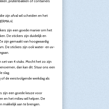
akken, prullenbakken of containers
ie zijn afval wil scheiden en het
 JERMA.nl.
ckers zijn een goede manier om het
en. De stickers zijn duidelijk en
Ze zijn gemaakt van hoogwaardig
m. De stickers zijn ook water- en uv-
egaan.
en set van 4 stuks. Mocht het zo zijn
 benoemen, dan kan dit. Stuur ons een
e slag.
 of de eerstvolgende werkdag als
rs zijn een goede keuze voor
den en het milieu wil helpen. De
 en makkelijk aan te brengen.