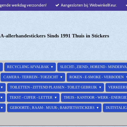
lgende werkdag verzonden!
Aangesloten bij: WebwinkelKeur.
-allerhandestickers
Sinds 1991 Thuis in Stickers
RECYCLIING AFVALBAK
SLECHT-, ZIEND-, HOREND - MINDERV
CAMERA - TERREIN - TOEZICHT
ROKEN - E-SMOKE - VERBODEN
TOILETTEN - ZITTEND PLASSEN - TOILET GEBRUIK
VERKEERS
TEKST - CIJFER - LETTER
THUIS - KANTOOR - WERK - ENERGI
GEBOORTE-, RAAM-. MUUR-, BAKFIETSSTICKERS
DUITSTALIG