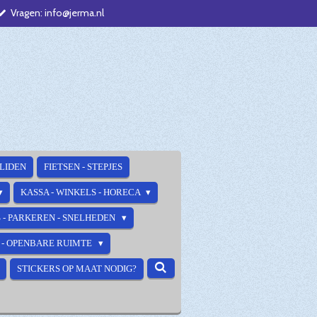
Vragen: info@jerma.nl
ALIDEN
FIETSEN - STEPJES
KASSA - WINKELS - HORECA
 - PARKEREN - SNELHEDEN
E - OPENBARE RUIMTE
STICKERS OP MAAT NODIG?