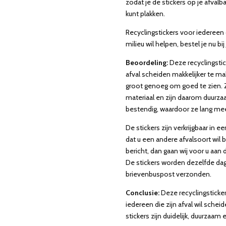
zodat je de stickers op je afvalb
kunt plakken.
Recyclingstickers voor iedereen d
milieu wil helpen, bestel je nu bij
Beoordeling:
Deze recyclingsti
afval scheiden makkelijker te mak
groot genoeg om goed te zien. 
materiaal en zijn daarom duurzaa
bestendig, waardoor ze lang me
De stickers zijn verkrijgbaar in e
dat u een andere afvalsoort wil
bericht, dan gaan wij voor u aan d
De stickers worden dezelfde dag
brievenbuspost verzonden.
Conclusie:
Deze recyclingsticke
iedereen die zijn afval wil schei
stickers zijn duidelijk, duurzaam