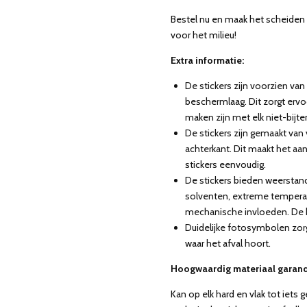
Bestel nu en maak het scheiden v
voor het milieu!
Extra informatie:
De stickers zijn voorzien van
beschermlaag. Dit zorgt ervo
maken zijn met elk niet-bij
De stickers zijn gemaakt van
achterkant. Dit maakt het aa
stickers eenvoudig.
De stickers bieden weersta
solventen, extreme temperat
mechanische invloeden. De kl
Duidelijke fotosymbolen zor
waar het afval hoort.
Hoogwaardig materiaal garand
Kan op elk hard en vlak tot iets