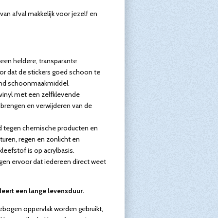
an afval makkelijk voor jezelf en
 een heldere, transparante
or dat de stickers goed schoon te
tend schoonmaakmiddel.
 vinyl met een zelfklevende
nbrengen en verwijderen van de
nd tegen chemische producten en
uren, regen en zonlicht en
eefstof is op acrylbasis.
gen ervoor dat iedereen direct weet
eert een lange levensduur.
 gebogen oppervlak worden gebruikt,