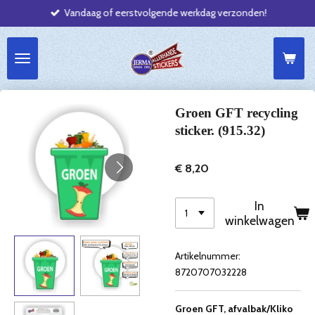
Vandaag of eerstvolgende werkdag verzonden!
Ga
direct
naar
de
hoofdinhoud
Groen GFT recycling
sticker. (915.32)
€ 8,20
In
winkelwagen
Artikelnummer:
8720707032228
Groen GFT, afvalbak/Kliko