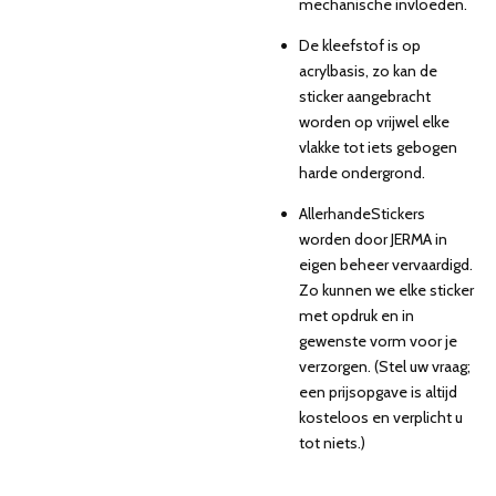
mechanische invloeden.
De kleefstof is op
acrylbasis, zo kan de
sticker aangebracht
worden op vrijwel elke
vlakke tot iets gebogen
harde ondergrond.
AllerhandeStickers
worden door JERMA in
eigen beheer vervaardigd.
Zo kunnen we elke sticker
met opdruk en in
gewenste vorm voor je
verzorgen. (Stel uw vraag;
een prijsopgave is altijd
kosteloos en verplicht u
tot niets.)