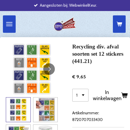
Aangesloten bij: WebwinkelKeur.
Ga
direct
naar
de
hoofdinhoud
Recycling div. afval
soorten set 12 stickers
(441.21)
€ 9,65
In
winkelwagen
Artikelnummer:
8720707033430