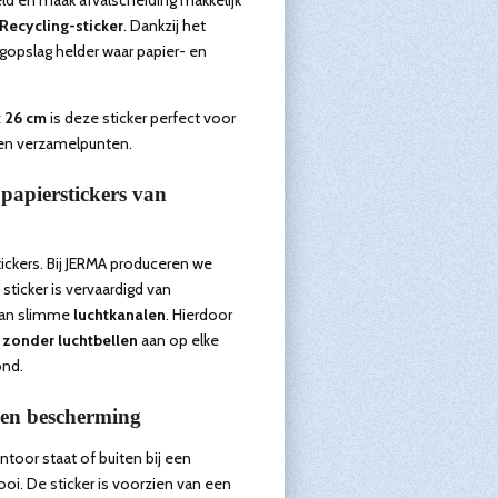
Recycling-sticker
. Dankzij het
ogopslag helder waar papier- en
x 26 cm
is deze sticker perfect voor
 en verzamelpunten.
papierstickers van
tickers. Bij JERMA produceren we
sticker is vervaardigd van
van slimme
luchtkanalen
. Hierdoor
n
zonder luchtbellen
aan op elke
ond.
en bescherming
ntoor staat of buiten bij een
 mooi. De sticker is voorzien van een