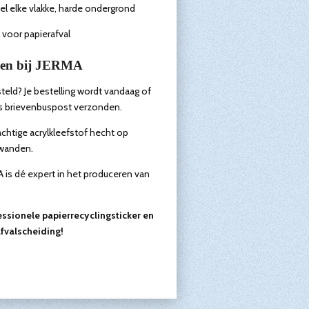
el elke vlakke, harde ondergrond
voor papierafval
llen bij JERMA
eld? Je bestelling wordt vandaag of
s brievenbuspost verzonden.
achtige acrylkleefstof hecht op
 wanden.
 is dé expert in het produceren van
ssionele papierrecyclingsticker en
afvalscheiding!