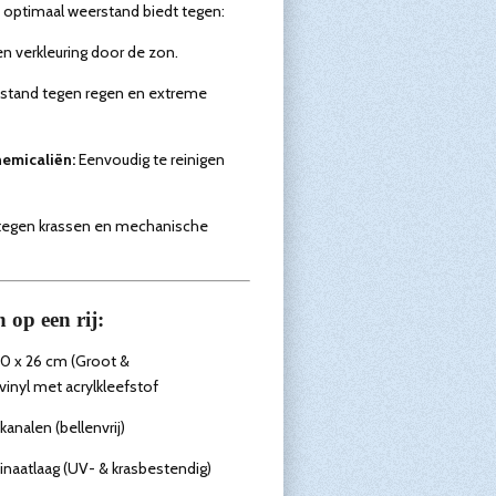
 optimaal weerstand biedt tegen:
 verkleuring door de zon.
estand tegen regen en extreme
emicaliën:
Eenvoudig te reinigen
tegen krassen en mechanische
 op een rij:
0 x 26 cm (Groot &
inyl met acrylkleefstof
analen (bellenvrij)
naatlaag (UV- & krasbestendig)