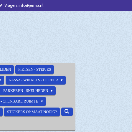
Vragen: info@jerma.nl
ALIDEN
FIETSEN - STEPJES
KASSA - WINKELS - HORECA
 - PARKEREN - SNELHEDEN
E - OPENBARE RUIMTE
STICKERS OP MAAT NODIG?