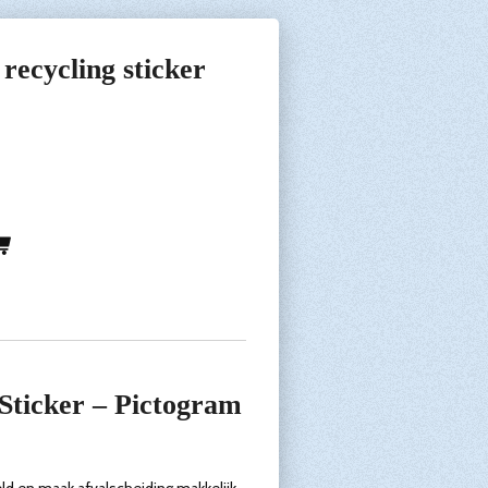
recycling sticker
Sticker – Pictogram
ld en maak afvalscheiding makkelijk