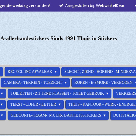
lgende werkdag verzonden!
Aangesloten bij: WebwinkelKeur.
-allerhandestickers
Sinds 1991 Thuis in Stickers
RECYCLIING AFVALBAK
SLECHT-, ZIEND-, HOREND - MINDERV
CAMERA - TERREIN - TOEZICHT
ROKEN - E-SMOKE - VERBODEN
TOILETTEN - ZITTEND PLASSEN - TOILET GEBRUIK
VERKEERS
TEKST - CIJFER - LETTER
THUIS - KANTOOR - WERK - ENERGI
GEBOORTE-, RAAM-. MUUR-, BAKFIETSSTICKERS
DUITSTALIG