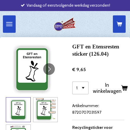
Vandaag of eerstvolgende werkdag verzonden!
Ga
direct
naar
de
hoofdinhoud
GFT en Etensresten
sticker (126.04)
€ 9,65
In
winkelwagen
Artikelnummer:
8720707031597
Recyclingsticker voor