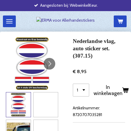
Aangesloten bij: WebwinkelKeur.
Ga
direct
naar
de
hoofdinhoud
Nederlandse vlag,
auto sticker set.
(307.15)
€ 8,95
In
winkelwagen
Artikelnummer:
8720707035281